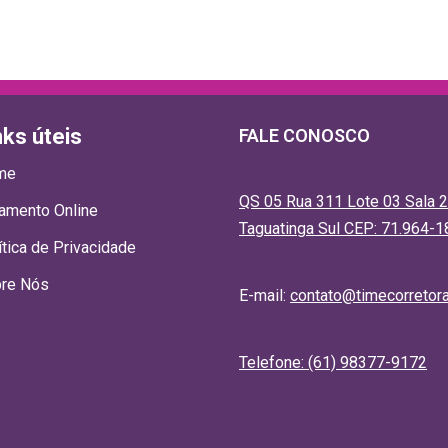
nks úteis
FALE CONOSCO
me
QS 05 Rua 311 Lote 03 Sala 2
amento Online
Taguatinga Sul CEP: 71.964-1
ítica de Privacidade
re Nós
E-mail:
contato@timecorretor
Telefone: (61) 98377-9172