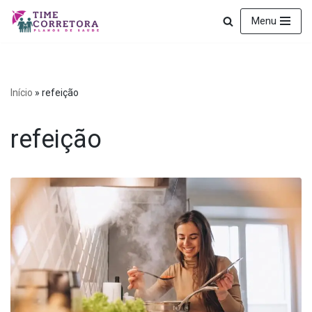
Menu
Pular
para
o
conteúdo
Início
»
refeição
refeição