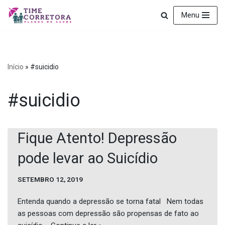
Menu
Pular
para
o
conteúdo
Início
»
#suicidio
#suicidio
Fique Atento! Depressão
pode levar ao Suicídio
SETEMBRO 12, 2019
Entenda quando a depressão se torna fatal Nem todas
as pessoas com depressão são propensas de fato ao