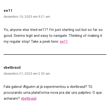
ee11
dezembro 10, 2025 em 9:21 am
Yo, anyone else tried ee11? I’m just starting out but so far so
good. Seems legit and easy to navigate. Thinking of making it
my regular stop! Take a peek here:
ee11
vbetbrasil
dezembro 27, 2025 em 2:53 am
Fala galera! Alguém aí já experimentou a vbetbrasil? Tô
procurando uma plataforma nova pra dar uns palpites. O que
acharam?
vbetbrasil