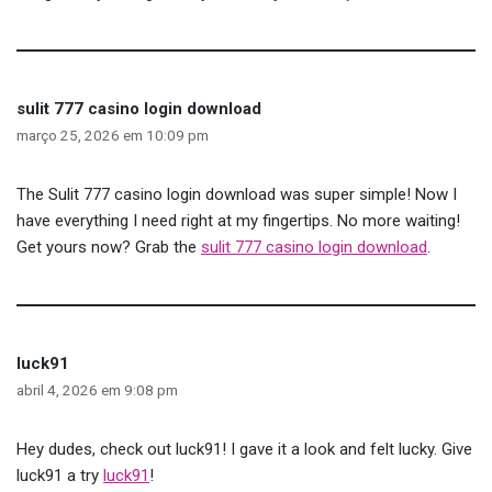
sulit 777 casino login download
março 25, 2026 em 10:09 pm
The Sulit 777 casino login download was super simple! Now I
have everything I need right at my fingertips. No more waiting!
Get yours now? Grab the
sulit 777 casino login download
.
luck91
abril 4, 2026 em 9:08 pm
Hey dudes, check out luck91! I gave it a look and felt lucky. Give
luck91 a try
luck91
!