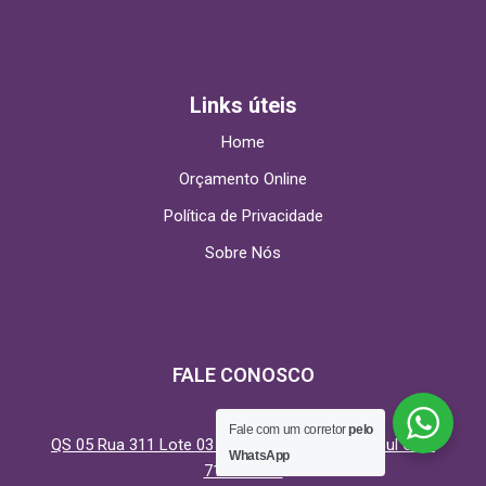
Links úteis
Home
Orçamento Online
Política de Privacidade
Sobre Nós
FALE CONOSCO
Fale com um corretor
pelo
QS 05 Rua 311 Lote 03 Sala 202 - Taguatinga Sul CEP:
WhatsApp
71.964-180