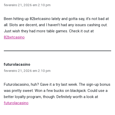
fevereiro 21, 2026 em 2:10 pm
Been hitting up 82betcasino lately and gotta say, it’s not bad at
all. Slots are decent, and I haven’t had any issues cashing out.
Just wish they had more table games. Check it out at
82betcasino
futurolacasino
fevereiro 21, 2026 em 2:10 pm
Futurolacasino, huh? Gave it a try last week. The sign-up bonus
was pretty sweet. Won a few bucks on blackjack. Could use a
better loyalty program, though. Definitely worth a look at
futurolacasino