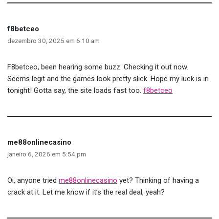
f8betceo
dezembro 30, 2025 em 6:10 am
F8betceo, been hearing some buzz. Checking it out now.
Seems legit and the games look pretty slick. Hope my luck is in
tonight! Gotta say, the site loads fast too.
f8betceo
me88onlinecasino
janeiro 6, 2026 em 5:54 pm
Oi, anyone tried
me88onlinecasino
yet? Thinking of having a
crack at it. Let me know if it’s the real deal, yeah?