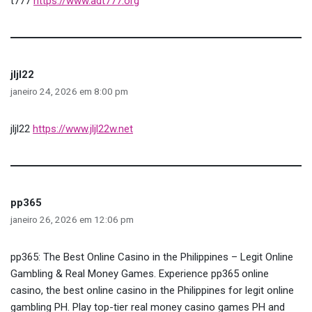
t777
https://www.adt777.org
jljl22
janeiro 24, 2026 em 8:00 pm
jljl22
https://www.jljl22w.net
pp365
janeiro 26, 2026 em 12:06 pm
pp365: The Best Online Casino in the Philippines – Legit Online
Gambling & Real Money Games. Experience pp365 online
casino, the best online casino in the Philippines for legit online
gambling PH. Play top-tier real money casino games PH and