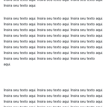
Insira seu texto aqui.
Insira seu texto aqui. Insira seu texto aqui. Insira seu texto aqui.
Insira seu texto aqui. Insira seu texto aqui. Insira seu texto aqui.
Insira seu texto aqui. Insira seu texto aqui. Insira seu texto aqui.
Insira seu texto aqui. Insira seu texto aqui. Insira seu texto aqui.
Insira seu texto aqui. Insira seu texto aqui. Insira seu texto aqui.
Insira seu texto aqui. Insira seu texto aqui. Insira seu texto aqui.
Insira seu texto aqui. Insira seu texto aqui. Insira seu texto aqui.
Insira seu texto aqui. Insira seu texto aqui. Insira seu texto
aqui.
Insira seu texto aqui. Insira seu texto aqui. Insira seu texto aqui.
Insira seu texto aqui. Insira seu texto aqui. Insira seu texto aqui.
Insira seu texto aqui. Insira seu texto aqui. Insira seu texto aqui.