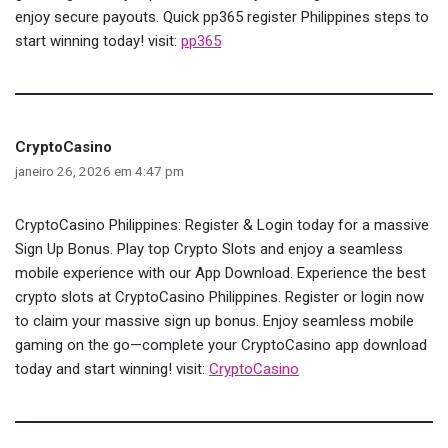
enjoy secure payouts. Quick pp365 register Philippines steps to
start winning today! visit:
pp365
CryptoCasino
janeiro 26, 2026 em 4:47 pm
CryptoCasino Philippines: Register & Login today for a massive
Sign Up Bonus. Play top Crypto Slots and enjoy a seamless
mobile experience with our App Download. Experience the best
crypto slots at CryptoCasino Philippines. Register or login now
to claim your massive sign up bonus. Enjoy seamless mobile
gaming on the go—complete your CryptoCasino app download
today and start winning! visit:
CryptoCasino